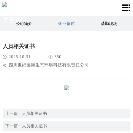
首
关于我们
页
服
公司简介
企业资质
踏勘现场
务
国
人员相关证书
项
家
业
2025-10-31
350
目
标
务
新
四川世纪鑫海生态环境科技有限责任公司
准
范
闻
关
围
资
于
联
讯
我
系
上一篇：
人员相关证书
们
我
下一篇：
人员相关证书
们