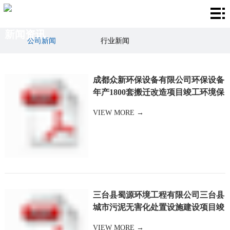
首
新闻资讯
页
服
公司新闻
行业新闻
务
国
成都众新环保设备有限公司环保设备
项
家
业
年产1800套搬迁改造项目竣工环境保
目
护验收监测报告
标
务
新
VIEW MORE →
准
范
闻
关
围
资
于
联
讯
我
系
三台县蜀源环境工程有限公司三台县
们
我
城市污泥无害化处置设施建设项目竣
工环境保护验收监测报告
们
VIEW MORE →