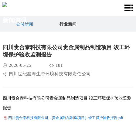
首
新闻资讯
页
服
公司新闻
行业新闻
务
国
四川贵合泰科技有限公司贵金属制品制造项目 竣工环
项
家
业
境保护验收监测报告
目
标
务
新
2026-05-25
181
四川世纪鑫海生态环境科技有限责任公司
准
范
闻
关
围
资
于
联
四川贵合泰科技有限公司贵金属制品制造项目 竣工环境保护验收监测
讯
我
系
报告
们
我
四川贵合泰科技有限公司（贵金属制品制造项目）竣工保护验收报告.pdf
们