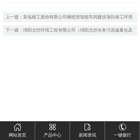
上一篇：
富临精工股份有限公司螺线管智能车间建设项目竣工环境
保护验收监测报告
下一篇：
绵阳北控环境工程有限公司（绵阳北控水务污泥减量化及
资源化中心项目）竣工保护验收监测报告 依据《国务院关于修改<
建设项目环境保护管理条例>的决定》（国务院第682号令），环保
部《关于发布<建设项目竣工环境保护验收暂行办法>的公告》（国
环规环评[2017]4号），《建设项目竣工环境保护验收技术指南污染
影响类》（生态环境部公告2018年第9号），现将《绵阳北控水务
污泥减量化及资源化中心项目竣工环境保护验收监测报告》公示如
下： 项目名称：绵阳北控水务污泥减量化及资源化中心项目 建设
单位：绵阳北控环境工程有限公司 公示内容：竣工环境保护验收监
测报告（详见附件） 公示时间：2026年5月27日起，20个工作日 公
示期间：对公示内容如有异议，请以书面形式反馈，个人须署真实
网站首页
产品中心
新闻资讯
一键拨打