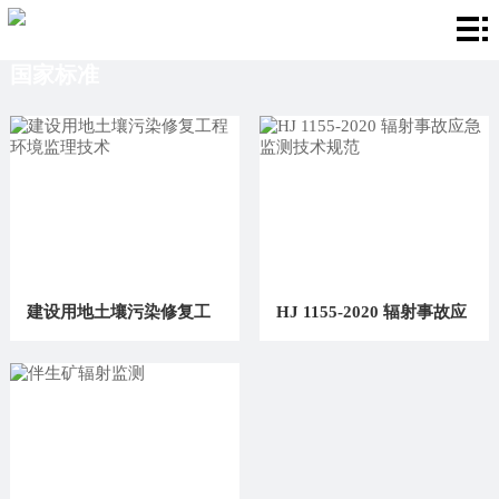
首
国家标准
页
服
务
国
项
家
业
目
标
务
新
准
范
闻
关
建设用地土壤污染修复工
HJ 1155-2020 辐射事故应
围
资
于
联
程环境监理技术
急监测技术规范
讯
我
系
们
我
们